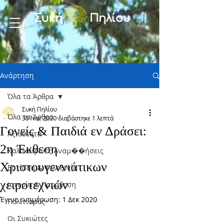
Συκή Πηλίου
Ανάρτηση
Όλα τα Άρθρα
Συκή Πηλίου
Όλα τα Άρθρα
30 Νοε 2020
διαβάστηκε 1 λεπτά
Γονείς & Παιδιά εν Δράσει:
Αξιοθέατα
2η Έκθεση
Καλοκαιρινές Αναμ��ήσεις
Χριστουγεννιάτικων
Εστίαση & Φιλοξενία
χειροτεχνιών
Ιστορία & Παράδοση
Έγινε ενημέρωση:
1 Δεκ 2020
Πολιτισμός
Οι Συκιώτες