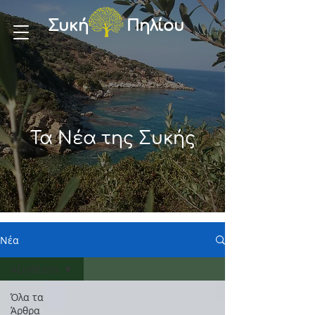
Συκή Πηλίου
Τα Νέα της Συκής
Νέα
Αξιοθέατα
Όλα τα
Άρθρα